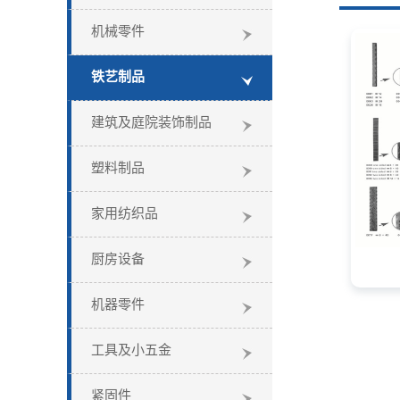
机械零件
铁艺制品
建筑及庭院装饰制品
塑料制品
家用纺织品
厨房设备
机器零件
工具及小五金
紧固件