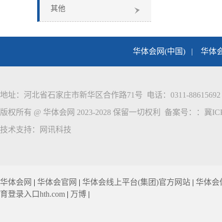
其他
华体会网(中国)
|
华体
地址：河北省石家庄市新华区合作路71号 电话：0311-88615692 传真：03
版权所有 @ 华体会网 2023-2028 保留一切权利 备案号：：
冀IC
技术支持：
网讯科技
华体会网
|
华体会官网
|
华体会线上平台(集团)官方网站
|
华体会体
育登录入口hth.com
|
万博
|